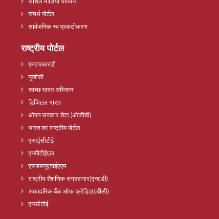
सोशल मीडिया चैंपियन
समर्थ पोर्टल
सार्वजनिक स्व प्रकटीकरण
राष्ट्रीय पोर्टल
एमएचआरडी
यूजीसी
स्वच्छ भारत अभियान
डिजिटल भारत
ओपन सरकार डेटा (ओजीडी)
भारत का राष्ट्रीय पोर्टल
एआईसीटीई
एनपीटीईएल
एसडब्ल्यूएवाईएएम
राष्ट्रीय शैक्षणिक संग्रहागार(एनएडी)
अकादमिक बैंक ओफ क्रेडिट(एबीसी)
एनसीटीई