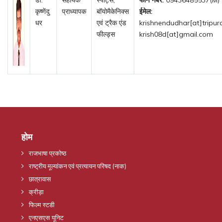
कृष्णेंदु
प्राध्यापक
बॉयोमैकेनिक्स
ईमेल:
धर
एवं ट्रैक एंड
krishnendudhar[at]tripura
फील्ड्स
krish08d[at]gmail.com
होम
राजभाषा प्रकोष्ठ
राष्ट्रीय मूल्यांकन एवं प्रत्यायन परिषद (नाक)
छात्रावास
क्रीड़ा
फिल्म स्टडी
एनएसएस यूनिट