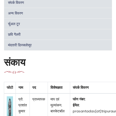
संपर्क विवरण
अन्य विवरण
र्चुअल टूर
छवि गैलरी
मंदतारी डिस्क्लोसूर
संकाय
फोटो
नाम
पद
विशेषज्ञता
संपर्क विवरण
प्रो.
प्राध्यापक
माप एवं
फोन नंबर:
प्रशांत
मूल्यांकन,
ईमेल:
कुमार
बास्केटबॉल
prasantadas[at]tripurauni