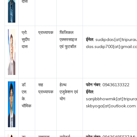
दास
प्रो.
प्राध्यापक
फिजिकल
सुदीप
एक्सरसाइज
ईमेल:
sudipdas[at]tripuraun
दास
एवं फुटबॉल
das.sudip700[at]gmail.
डॉ.
सह
हेल्थ
फोन नंबर:
09436133322
एस.
प्राध्यापक
एजुकेशन एवं
ईमेल:
के.
योग
sanjibbhowmik[at]tripurau
भौमिक
skbyoga[at]outlook.com
डा.
सहायक
स्पोर्ट्स,
फोन नंबर:
09436485537(M)