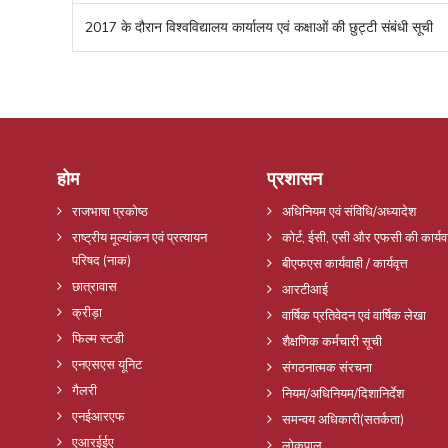
2017 के दौरान विश्वविद्यालय कार्यालय एवं कक्षाओं की छुट्टी संबंधी सूची
होम
प्रशासन
राजभाषा प्रकोष्ठ
अधिनियम एवं संविधि/अध्यादेश
राष्ट्रीय मूल्यांकन एवं प्रत्यायन
कोर्ट, ईसी, एसी और एफसी की कार्यव
परिषद (नाक)
बीएफएस कार्यवाही / कार्यवृत्त
छात्रावास
आरटीआई
क्रीड़ा
वार्षिक प्रतिवेदन एवं वार्षिक लेखा
फिल्म स्टडी
शैक्षणिक कर्मचारी सूची
एनएसएस यूनिट
संगठनात्मक संरचना
गैलरी
नियम/अधिनियम/दिशानिर्देश
एनईआरएफ
समन्वय अधिकारी(सतर्कता)
एआरईईए
लोकपाल