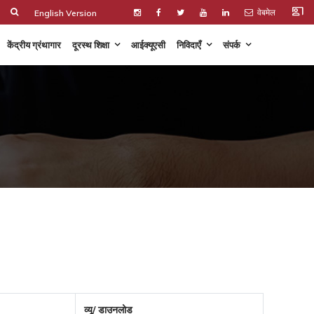
co_present
वेबमेल
English Version
केंद्रीय ग्रंथागार
दूरस्थ शिक्षा
आईक्यूएसी
निविदाएँ
संपर्क
व्यू/ डाउनलोड