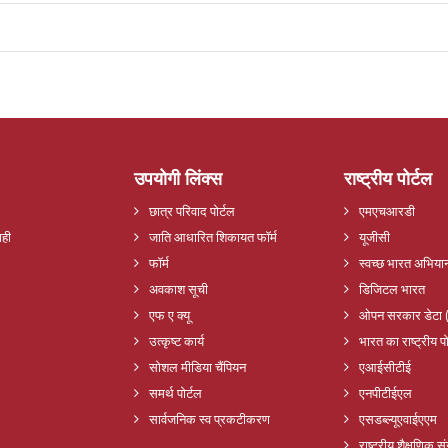
उपयोगी लिंक्स
राष्ट्रीय पोर्टल
छात्र परिवाद पोर्टल
एमएचआरडी
ाही
जाति आधारित शिकायत फॉर्म
यूजीसी
फॉर्म
स्वच्छ भारत अभिया
अवकाश सूची
डिजिटल भारत
एफ ए क्यू
ओपन सरकार डेटा 
उत्कृष्ट कार्य
भारत का राष्ट्रीय पो
सोशल मीडिया चैंपियन
एआईसीटीई
समर्थ पोर्टल
एनपीटीईएल
सार्वजनिक स्व प्रकटीकरण
एसडब्ल्यूएवाईएएम
राष्ट्रीय शैक्षणिक 