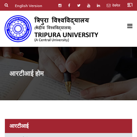
co_present
वेबमेल
English Version
आरटीआई होम
आरटीआई