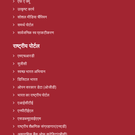
एफ ए क्यू
उत्कृष्ट कार्य
सोशल मीडिया चैंपियन
समर्थ पोर्टल
सार्वजनिक स्व प्रकटीकरण
राष्ट्रीय पोर्टल
एमएचआरडी
यूजीसी
स्वच्छ भारत अभियान
डिजिटल भारत
ओपन सरकार डेटा (ओजीडी)
भारत का राष्ट्रीय पोर्टल
एआईसीटीई
एनपीटीईएल
एसडब्ल्यूएवाईएएम
राष्ट्रीय शैक्षणिक संग्रहागार(एनएडी)
अकादमिक बैंक ओफ क्रेडिट(एबीसी)