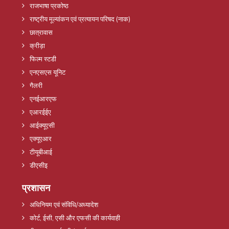
राजभाषा प्रकोष्ठ
राष्ट्रीय मूल्यांकन एवं प्रत्यायन परिषद (नाक)
छात्रावास
क्रीड़ा
फिल्म स्टडी
एनएसएस यूनिट
गैलरी
एनईआरएफ
एआरईईए
आईक्यूएसी
एक्यूएआर
टीयूबीआई
डीएसीइ
प्रशासन
अधिनियम एवं संविधि/अध्यादेश
कोर्ट, ईसी, एसी और एफसी की कार्यवाही