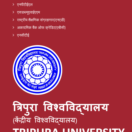
एनपीटीईएल
एसडब्ल्यूएवाईएएम
राष्ट्रीय शैक्षणिक संग्रहागार(एनएडी)
अकादमिक बैंक ओफ क्रेडिट(एबीसी)
एनसीटीई