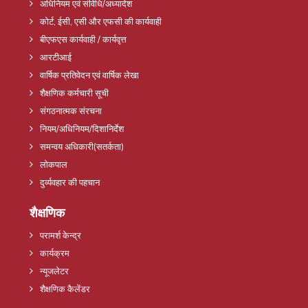
अधिनियम एवं संविधि/अध्यादेश
कोर्ट, ईसी, एसी और एफसी की कार्यवाही
बीएफएस कार्यवाही / कार्यवृत्त
आरटीआई
वार्षिक प्रतिवेदन एवं वार्षिक लेखा
शैक्षणिक कर्मचारी सूची
संगठनात्मक संरचना
नियम/अधिनियम/दिशानिर्देश
समन्वय अधिकारी(सतर्कता)
लोकपाल
दुर्व्यवहार की पहचान
शैक्षणिक
परामर्श केन्द्र
कार्यक्रम
न्यूजलेटर
शैक्षणिक कैलेंडर