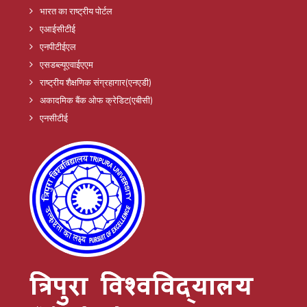
भारत का राष्ट्रीय पोर्टल
एआईसीटीई
एनपीटीईएल
एसडब्ल्यूएवाईएएम
राष्ट्रीय शैक्षणिक संग्रहागार(एनएडी)
अकादमिक बैंक ओफ क्रेडिट(एबीसी)
एनसीटीई