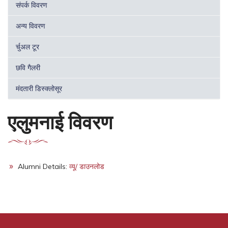
संपर्क विवरण
अन्य विवरण
र्चुअल टूर
छवि गैलरी
मंदतारी डिस्क्लोसूर
एलुमनाई विवरण
Alumni Details:
व्यू/ डाउनलोड