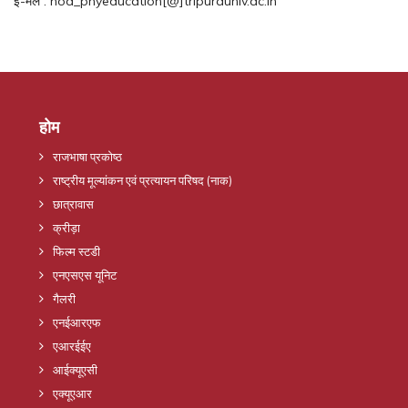
ई-मेल : hod_phyeducation[@]tripurauniv.ac.in
होम
राजभाषा प्रकोष्ठ
राष्ट्रीय मूल्यांकन एवं प्रत्यायन परिषद (नाक)
छात्रावास
क्रीड़ा
फिल्म स्टडी
एनएसएस यूनिट
गैलरी
एनईआरएफ
एआरईईए
आईक्यूएसी
एक्यूएआर