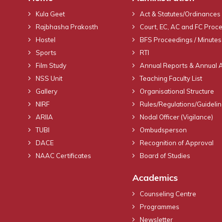
Kula Geet
Act & Statutes/Ordinances
Rajbhasha Prakosth
Court, EC, AC and FC Proc
Hostel
BFS Proceedings / Minutes
Sports
RTI
Film Study
Annual Reports & Annual 
NSS Unit
Teaching Faculty List
Gallery
Organisational Structure
NIRF
Rules/Regulations/Guideli
ARIIA
Nodal Officer (Vigilance)
TUBI
Ombudsperson
DACE
Recognition of Approval
NAAC Certificates
Board of Studies
Academics
Counseling Centre
Programmes
Newsletter