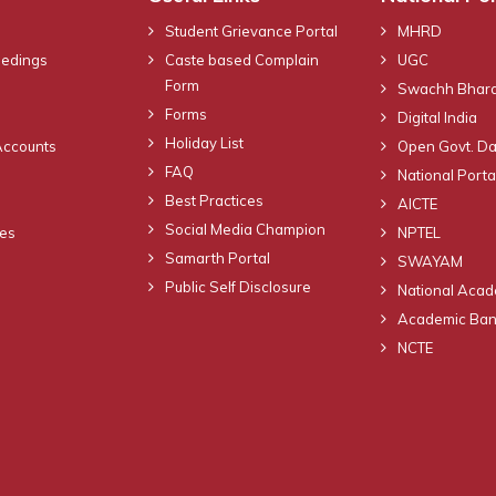
Student Grievance Portal
MHRD
eedings
Caste based Complain
UGC
Form
Swachh Bhara
Forms
Digital India
Holiday List
Accounts
Open Govt. Da
FAQ
National Portal
Best Practices
AICTE
Social Media Champion
nes
NPTEL
Samarth Portal
SWAYAM
Public Self Disclosure
National Acad
Academic Bank
NCTE