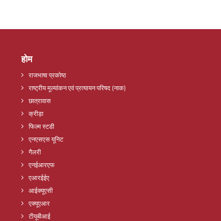
होम
राजभाषा प्रकोष्ठ
राष्ट्रीय मूल्यांकन एवं प्रत्यायन परिषद (नाक)
छात्रावास
क्रीड़ा
फिल्म स्टडी
एनएसएस यूनिट
गैलरी
एनईआरएफ
एआरईईए
आईक्यूएसी
एक्यूएआर
टीयूबीआई