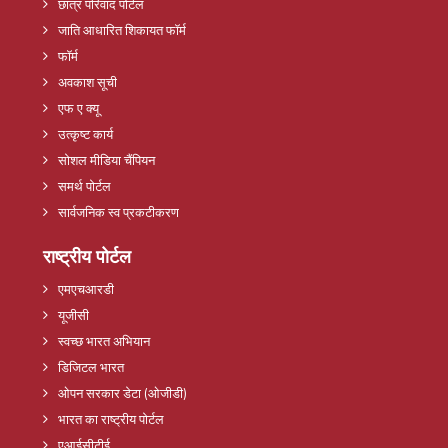
छात्र परिवाद पोर्टल
जाति आधारित शिकायत फॉर्म
फॉर्म
अवकाश सूची
एफ ए क्यू
उत्कृष्ट कार्य
सोशल मीडिया चैंपियन
समर्थ पोर्टल
सार्वजनिक स्व प्रकटीकरण
राष्ट्रीय पोर्टल
एमएचआरडी
यूजीसी
स्वच्छ भारत अभियान
डिजिटल भारत
ओपन सरकार डेटा (ओजीडी)
भारत का राष्ट्रीय पोर्टल
एआईसीटीई