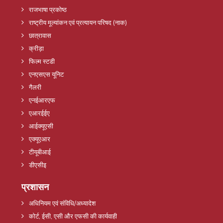
राजभाषा प्रकोष्ठ
राष्ट्रीय मूल्यांकन एवं प्रत्यायन परिषद (नाक)
छात्रावास
क्रीड़ा
फिल्म स्टडी
एनएसएस यूनिट
गैलरी
एनईआरएफ
एआरईईए
आईक्यूएसी
एक्यूएआर
टीयूबीआई
डीएसीइ
प्रशासन
अधिनियम एवं संविधि/अध्यादेश
कोर्ट, ईसी, एसी और एफसी की कार्यवाही