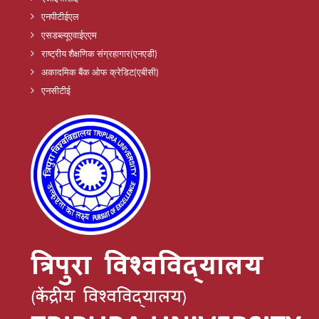
एनपीटीईएल
एसडब्ल्यूएवाईएएम
राष्ट्रीय शैक्षणिक संग्रहागार(एनएडी)
अकादमिक बैंक ओफ क्रेडिट(एबीसी)
एनसीटीई