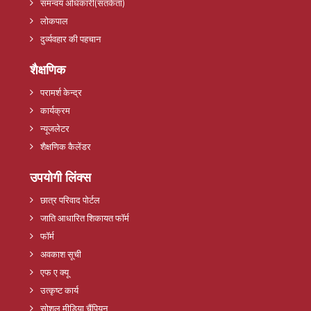
समन्वय अधिकारी(सतर्कता)
लोकपाल
दुर्व्यवहार की पहचान
शैक्षणिक
परामर्श केन्द्र
कार्यक्रम
न्यूजलेटर
शैक्षणिक कैलेंडर
उपयोगी लिंक्स
छात्र परिवाद पोर्टल
जाति आधारित शिकायत फॉर्म
फॉर्म
अवकाश सूची
एफ ए क्यू
उत्कृष्ट कार्य
सोशल मीडिया चैंपियन