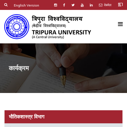
co_present
वेबमेल
English Version
कार्यक्रम
भौतिकशास्त्र विभाग