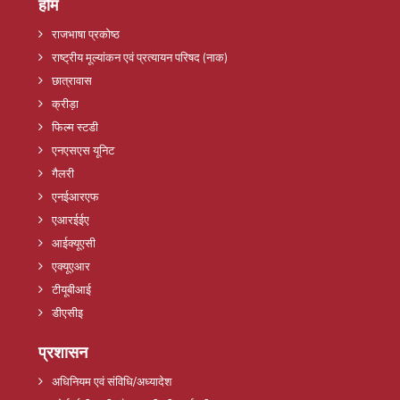
होम
राजभाषा प्रकोष्ठ
राष्ट्रीय मूल्यांकन एवं प्रत्यायन परिषद (नाक)
छात्रावास
क्रीड़ा
फिल्म स्टडी
एनएसएस यूनिट
गैलरी
एनईआरएफ
एआरईईए
आईक्यूएसी
एक्यूएआर
टीयूबीआई
डीएसीइ
प्रशासन
अधिनियम एवं संविधि/अध्यादेश