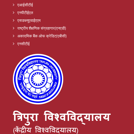
एआईसीटीई
एनपीटीईएल
एसडब्ल्यूएवाईएएम
राष्ट्रीय शैक्षणिक संग्रहागार(एनएडी)
अकादमिक बैंक ओफ क्रेडिट(एबीसी)
एनसीटीई