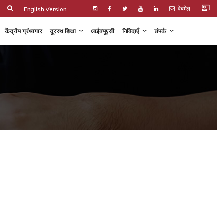
co_present
वेबमेल
English Version
केंद्रीय ग्रंथागार
दूरस्थ शिक्षा
आईक्यूएसी
निविदाएँ
संपर्क