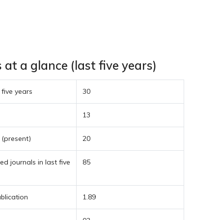
t a glance (last five years)
 five years
30
13
 (present)
20
d journals in last five
85
blication
1.89