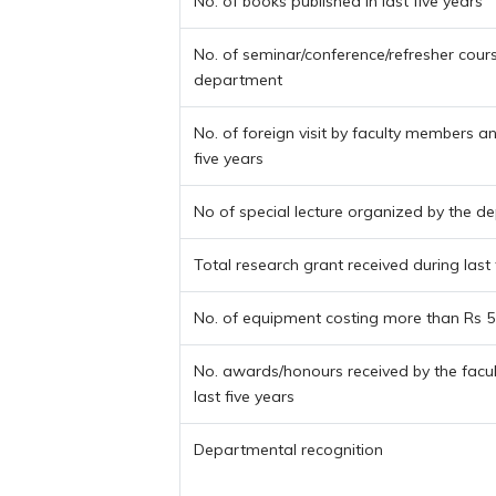
No. of books published in last five years
No. of seminar/conference/refresher cour
department
No. of foreign visit by faculty members a
five years
No of special lecture organized by the 
Total research grant received during last 
No. of equipment costing more than Rs 5
No. awards/honours received by the facu
last five years
Departmental recognition