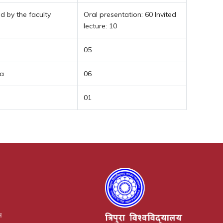
 by the faculty
Oral presentation: 60 Invited
lecture: 10
05
ia
06
01
न