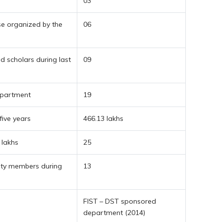
03
se organized by the
06
nd scholars during last
09
department
19
five years
466.13 lakhs
 lakhs
25
lty members during
13
FIST – DST sponsored
department (2014)