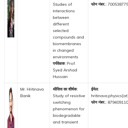
Studies of
फोन नंबर.:
70053877
interactions
between
different
selected
compounds and
biomembranes
in changed
environments
पर्यवेक्षक:
Prof.
Syed Arshad
Hussain
Mr. Hritinava
थीसिस का शीर्षक:
ईमेल:
Banik
Study of resistive
hritinava.physics[at
switching
फोन नंबर.:
87940911
phenomenon for
biodegradable
and transient