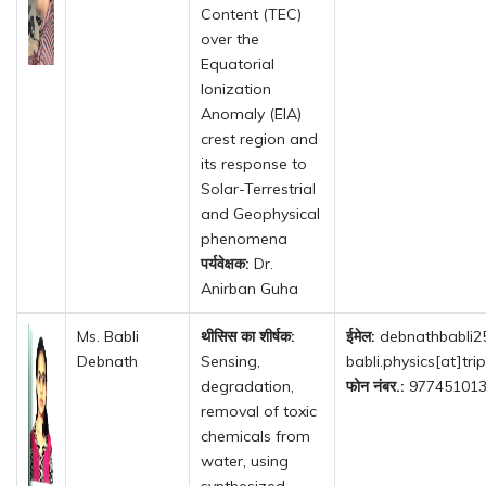
Content (TEC)
over the
Equatorial
Ionization
Anomaly (EIA)
crest region and
its response to
Solar-Terrestrial
and Geophysical
phenomena
पर्यवेक्षक:
Dr.
Anirban Guha
Ms. Babli
थीसिस का शीर्षक:
ईमेल:
debnathbabli25
Debnath
Sensing,
babli.physics[at]trip
degradation,
फोन नंबर.:
97745101
removal of toxic
chemicals from
water, using
synthesized