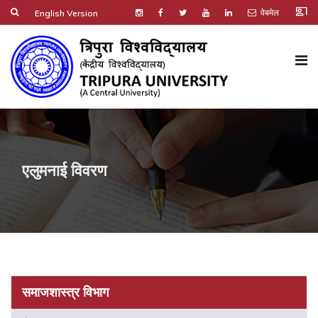
co_present
वेबमेल
English Version
एलुमनाई विवरण
समाजशास्त्र विभाग