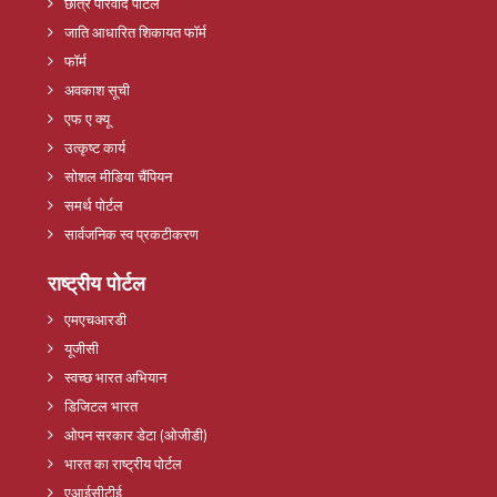
छात्र परिवाद पोर्टल
जाति आधारित शिकायत फॉर्म
फॉर्म
अवकाश सूची
एफ ए क्यू
उत्कृष्ट कार्य
सोशल मीडिया चैंपियन
समर्थ पोर्टल
सार्वजनिक स्व प्रकटीकरण
राष्ट्रीय पोर्टल
एमएचआरडी
यूजीसी
स्वच्छ भारत अभियान
डिजिटल भारत
ओपन सरकार डेटा (ओजीडी)
भारत का राष्ट्रीय पोर्टल
एआईसीटीई