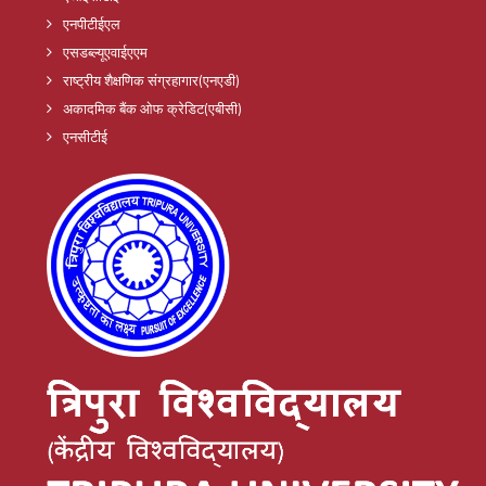
एनपीटीईएल
एसडब्ल्यूएवाईएएम
राष्ट्रीय शैक्षणिक संग्रहागार(एनएडी)
अकादमिक बैंक ओफ क्रेडिट(एबीसी)
एनसीटीई