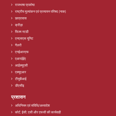
राजभाषा प्रकोष्ठ
राष्ट्रीय मूल्यांकन एवं प्रत्यायन परिषद (नाक)
छात्रावास
क्रीड़ा
फिल्म स्टडी
एनएसएस यूनिट
गैलरी
एनईआरएफ
एआरईईए
आईक्यूएसी
एक्यूएआर
टीयूबीआई
डीएसीइ
प्रशासन
अधिनियम एवं संविधि/अध्यादेश
कोर्ट, ईसी, एसी और एफसी की कार्यवाही