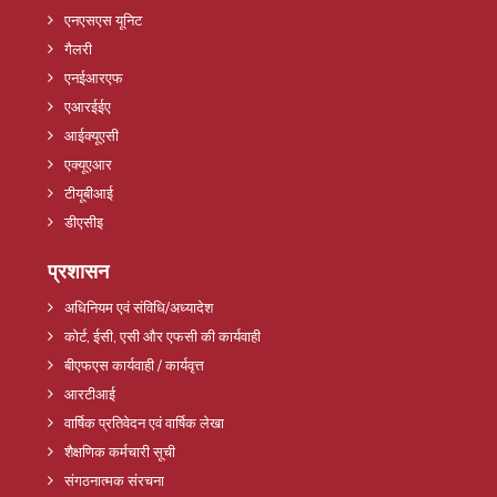
एनएसएस यूनिट
गैलरी
एनईआरएफ
एआरईईए
आईक्यूएसी
एक्यूएआर
टीयूबीआई
डीएसीइ
प्रशासन
अधिनियम एवं संविधि/अध्यादेश
कोर्ट, ईसी, एसी और एफसी की कार्यवाही
बीएफएस कार्यवाही / कार्यवृत्त
आरटीआई
वार्षिक प्रतिवेदन एवं वार्षिक लेखा
शैक्षणिक कर्मचारी सूची
संगठनात्मक संरचना