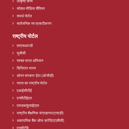
उत्कृष्ट कार्य
सोशल मीडिया चैंपियन
समर्थ पोर्टल
सार्वजनिक स्व प्रकटीकरण
राष्ट्रीय पोर्टल
एमएचआरडी
यूजीसी
स्वच्छ भारत अभियान
डिजिटल भारत
ओपन सरकार डेटा (ओजीडी)
भारत का राष्ट्रीय पोर्टल
एआईसीटीई
एनपीटीईएल
एसडब्ल्यूएवाईएएम
राष्ट्रीय शैक्षणिक संग्रहागार(एनएडी)
अकादमिक बैंक ओफ क्रेडिट(एबीसी)
एनसीटीई