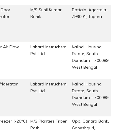
 Door
M/S Sunil Kumar
Battala, Agartala-
SKB/AG
rator
Banik
799001, Tripura
16/2018
r Air Flow
Labard Instruchem
Kalindi Housing
LAB
Pvt. Ltd
Estate, South
GST/014
Dumdum – 700089,
19
West Bengal
rigerator
Labard Instruchem
Kalindi Housing
LAB
Pvt. Ltd
Estate, South
GST/014
Dumdum – 700089,
19
West Bengal
reezer (-20°C)
M/S Planters Tribeni
Opp. Canara Bank,
PL/2017
Path
Ganeshguri,
18/302