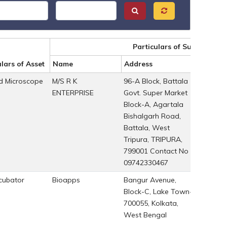
Particulars of Supplier
lars of Asset
Name
Address
Bill No.
ed Microscope
M/S R K
96-A Block, Battala
GeM Inv
ENTERPRISE
Govt. Super Market
No: GEM
Block-A, Agartala
624080
Bishalgarh Road,
Battala, West
Tripura, TRIPURA,
799001 Contact No :
09742330467
cubator
Bioapps
Bangur Avenue,
BIO/K/9
Block-C, Lake Town-
33
700055, Kolkata,
West Bengal