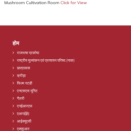
Mushroom Cultivation Room
Click for View
होम
राजभाषा प्रकोष्ठ
राष्ट्रीय मूल्यांकन एवं प्रत्यायन परिषद (नाक)
छात्रावास
क्रीड़ा
फिल्म स्टडी
एनएसएस यूनिट
गैलरी
एनईआरएफ
एआरईईए
आईक्यूएसी
एक्यूएआर