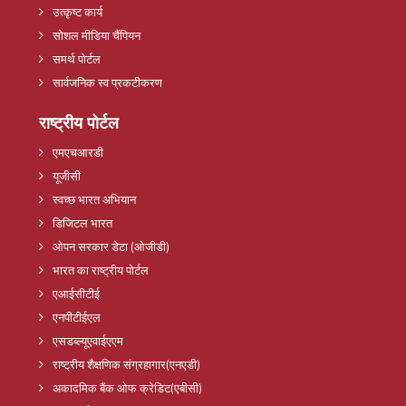
उत्कृष्ट कार्य
सोशल मीडिया चैंपियन
समर्थ पोर्टल
सार्वजनिक स्व प्रकटीकरण
राष्ट्रीय पोर्टल
एमएचआरडी
यूजीसी
स्वच्छ भारत अभियान
डिजिटल भारत
ओपन सरकार डेटा (ओजीडी)
भारत का राष्ट्रीय पोर्टल
एआईसीटीई
एनपीटीईएल
एसडब्ल्यूएवाईएएम
राष्ट्रीय शैक्षणिक संग्रहागार(एनएडी)
अकादमिक बैंक ओफ क्रेडिट(एबीसी)