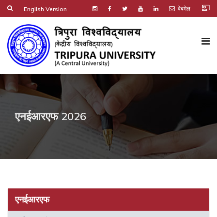
co_present
वेबमेल
English Version
एनईआरएफ 2026
एनईआरएफ