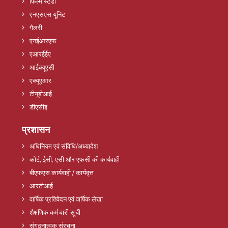
फिल्म स्टडी
एनएसएस यूनिट
गैलरी
एनईआरएफ
एआरईईए
आईक्यूएसी
एक्यूएआर
टीयूबीआई
डीएसीइ
प्रशासन
अधिनियम एवं संविधि/अध्यादेश
कोर्ट, ईसी, एसी और एफसी की कार्यवाही
बीएफएस कार्यवाही / कार्यवृत्त
आरटीआई
वार्षिक प्रतिवेदन एवं वार्षिक लेखा
शैक्षणिक कर्मचारी सूची
संगठनात्मक संरचना