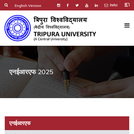
co_present
वेबमेल
English Version
एनईआरएफ 2025
एनईआरएफ