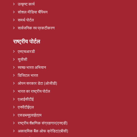
उत्कृष्ट कार्य
सोशल मीडिया चैंपियन
समर्थ पोर्टल
सार्वजनिक स्व प्रकटीकरण
राष्ट्रीय पोर्टल
एमएचआरडी
यूजीसी
स्वच्छ भारत अभियान
डिजिटल भारत
ओपन सरकार डेटा (ओजीडी)
भारत का राष्ट्रीय पोर्टल
एआईसीटीई
एनपीटीईएल
एसडब्ल्यूएवाईएएम
राष्ट्रीय शैक्षणिक संग्रहागार(एनएडी)
अकादमिक बैंक ओफ क्रेडिट(एबीसी)