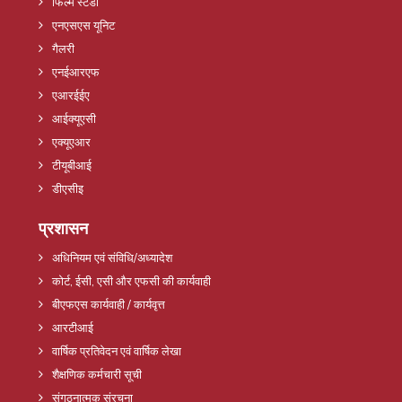
फिल्म स्टडी
एनएसएस यूनिट
गैलरी
एनईआरएफ
एआरईईए
आईक्यूएसी
एक्यूएआर
टीयूबीआई
डीएसीइ
प्रशासन
अधिनियम एवं संविधि/अध्यादेश
कोर्ट, ईसी, एसी और एफसी की कार्यवाही
बीएफएस कार्यवाही / कार्यवृत्त
आरटीआई
वार्षिक प्रतिवेदन एवं वार्षिक लेखा
शैक्षणिक कर्मचारी सूची
संगठनात्मक संरचना