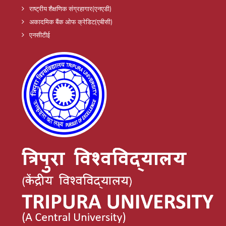
राष्ट्रीय शैक्षणिक संग्रहागार(एनएडी)
अकादमिक बैंक ओफ क्रेडिट(एबीसी)
एनसीटीई