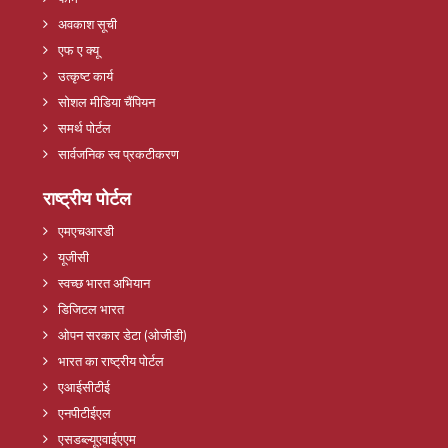
अवकाश सूची
एफ ए क्यू
उत्कृष्ट कार्य
सोशल मीडिया चैंपियन
समर्थ पोर्टल
सार्वजनिक स्व प्रकटीकरण
राष्ट्रीय पोर्टल
एमएचआरडी
यूजीसी
स्वच्छ भारत अभियान
डिजिटल भारत
ओपन सरकार डेटा (ओजीडी)
भारत का राष्ट्रीय पोर्टल
एआईसीटीई
एनपीटीईएल
एसडब्ल्यूएवाईएएम