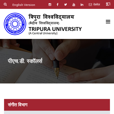
co_present
वेबमेल
English Version
पीएच.डी. स्कॉलर्स
संगीत विभाग