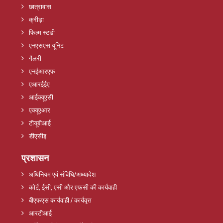
छात्रावास
क्रीड़ा
फिल्म स्टडी
एनएसएस यूनिट
गैलरी
एनईआरएफ
एआरईईए
आईक्यूएसी
एक्यूएआर
टीयूबीआई
डीएसीइ
प्रशासन
अधिनियम एवं संविधि/अध्यादेश
कोर्ट, ईसी, एसी और एफसी की कार्यवाही
बीएफएस कार्यवाही / कार्यवृत्त
आरटीआई