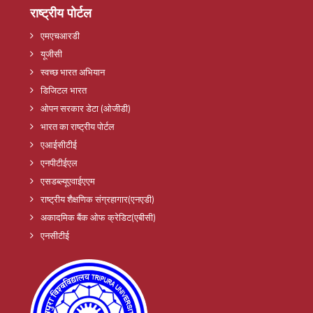
राष्ट्रीय पोर्टल
एमएचआरडी
यूजीसी
स्वच्छ भारत अभियान
डिजिटल भारत
ओपन सरकार डेटा (ओजीडी)
भारत का राष्ट्रीय पोर्टल
एआईसीटीई
एनपीटीईएल
एसडब्ल्यूएवाईएएम
राष्ट्रीय शैक्षणिक संग्रहागार(एनएडी)
अकादमिक बैंक ओफ क्रेडिट(एबीसी)
एनसीटीई