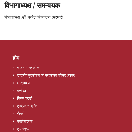
विभागाध्यक्ष / समन्वयक
विभागाध्यक्ष :डॉ. उत्पेल बिस्वातस (प्रभारी
होम
राजभाषा प्रकोष्ठ
राष्ट्रीय मूल्यांकन एवं प्रत्यायन परिषद (नाक)
छात्रावास
क्रीड़ा
फिल्म स्टडी
एनएसएस यूनिट
गैलरी
एनईआरएफ
एआरईईए