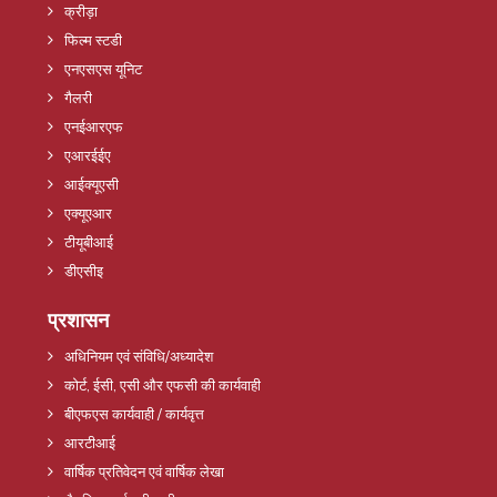
क्रीड़ा
फिल्म स्टडी
एनएसएस यूनिट
गैलरी
एनईआरएफ
एआरईईए
आईक्यूएसी
एक्यूएआर
टीयूबीआई
डीएसीइ
प्रशासन
अधिनियम एवं संविधि/अध्यादेश
कोर्ट, ईसी, एसी और एफसी की कार्यवाही
बीएफएस कार्यवाही / कार्यवृत्त
आरटीआई
वार्षिक प्रतिवेदन एवं वार्षिक लेखा