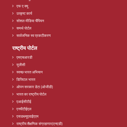
एफ ए क्यू
उत्कृष्ट कार्य
सोशल मीडिया चैंपियन
समर्थ पोर्टल
सार्वजनिक स्व प्रकटीकरण
राष्ट्रीय पोर्टल
एमएचआरडी
यूजीसी
स्वच्छ भारत अभियान
डिजिटल भारत
ओपन सरकार डेटा (ओजीडी)
भारत का राष्ट्रीय पोर्टल
एआईसीटीई
एनपीटीईएल
एसडब्ल्यूएवाईएएम
राष्ट्रीय शैक्षणिक संग्रहागार(एनएडी)