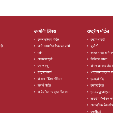
उपयोगी लिंक्स
राष्ट्रीय पोर्टल
छात्र परिवाद पोर्टल
एमएचआरडी
ाही
जाति आधारित शिकायत फॉर्म
यूजीसी
फॉर्म
स्वच्छ भारत अभिया
अवकाश सूची
डिजिटल भारत
एफ ए क्यू
ओपन सरकार डेटा 
उत्कृष्ट कार्य
भारत का राष्ट्रीय पो
सोशल मीडिया चैंपियन
एआईसीटीई
समर्थ पोर्टल
एनपीटीईएल
सार्वजनिक स्व प्रकटीकरण
एसडब्ल्यूएवाईएएम
राष्ट्रीय शैक्षणिक 
अकादमिक बैंक ओफ 
एनसीटीई