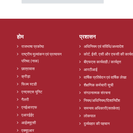
होम
प्रशासन
राजभाषा प्रकोष्ठ
अधिनियम एवं संविधि/अध्यादेश
राष्ट्रीय मूल्यांकन एवं प्रत्यायन
कोर्ट, ईसी, एसी और एफसी की कार्यव
परिषद (नाक)
बीएफएस कार्यवाही / कार्यवृत्त
छात्रावास
आरटीआई
क्रीड़ा
वार्षिक प्रतिवेदन एवं वार्षिक लेखा
फिल्म स्टडी
शैक्षणिक कर्मचारी सूची
एनएसएस यूनिट
संगठनात्मक संरचना
गैलरी
नियम/अधिनियम/दिशानिर्देश
एनईआरएफ
समन्वय अधिकारी(सतर्कता)
एआरईईए
लोकपाल
आईक्यूएसी
दुर्व्यवहार की पहचान
एक्यूएआर