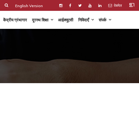
co_present
वेबमेल
English Version
केंद्रीय ग्रंथागार
दूरस्थ शिक्षा
आईक्यूएसी
निविदाएँ
संपर्क