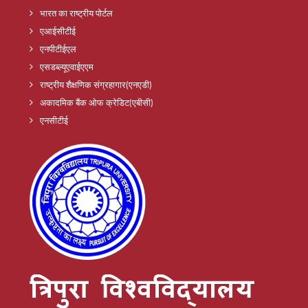
भारत का राष्ट्रीय पोर्टल
एआईसीटीई
एनपीटीईएल
एसडब्ल्यूएवाईएएम
राष्ट्रीय शैक्षणिक संग्रहागार(एनएडी)
अकादमिक बैंक ओफ क्रेडिट(एबीसी)
एनसीटीई