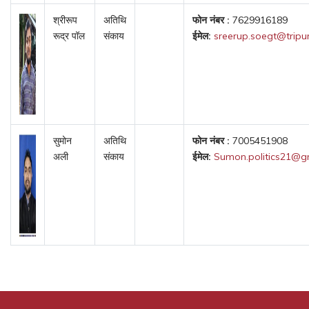
श्रीरूप
अतिथि
फोन नंबर :
7629916189
रूद्र पॉल
संकाय
ईमेल:
sreerup.soegt@tripur
सुमोन
अतिथि
फोन नंबर :
7005451908
अली
संकाय
ईमेल:
Sumon.politics21@g