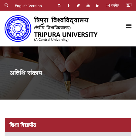
co_present
वेबमेल
English Version
अतिथि संकाय
शिक्षा विद्यापीठ