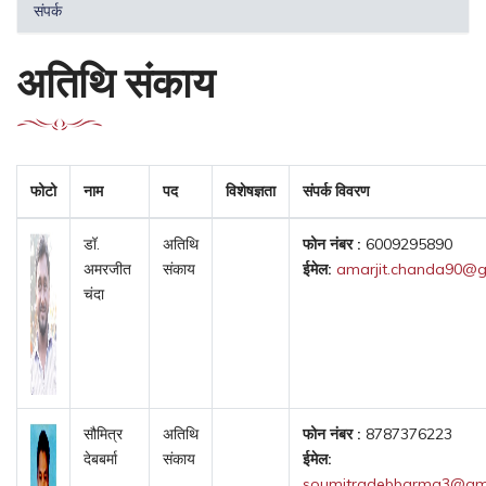
संपर्क
अतिथि संकाय
फोटो
नाम
पद
विशेषज्ञता
संपर्क विवरण
डॉ.
अतिथि
फोन नंबर :
6009295890
अमरजीत
संकाय
ईमेल:
amarjit.chanda90@g
चंदा
सौमित्र
अतिथि
फोन नंबर :
8787376223
देबबर्मा
संकाय
ईमेल:
soumitradebbarma3@gm