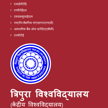
एआईसीटीई
एनपीटीईएल
एसडब्ल्यूएवाईएएम
राष्ट्रीय शैक्षणिक संग्रहागार(एनएडी)
अकादमिक बैंक ओफ क्रेडिट(एबीसी)
एनसीटीई