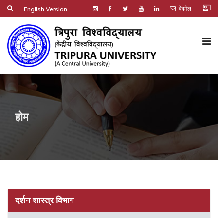
co_present
वेबमेल
English Version
होम
दर्शन शास्त्र विभाग