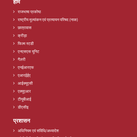
होम
राजभाषा प्रकोष्ठ
राष्ट्रीय मूल्यांकन एवं प्रत्यायन परिषद (नाक)
छात्रावास
क्रीड़ा
फिल्म स्टडी
एनएसएस यूनिट
गैलरी
एनईआरएफ
एआरईईए
आईक्यूएसी
एक्यूएआर
टीयूबीआई
डीएसीइ
प्रशासन
अधिनियम एवं संविधि/अध्यादेश