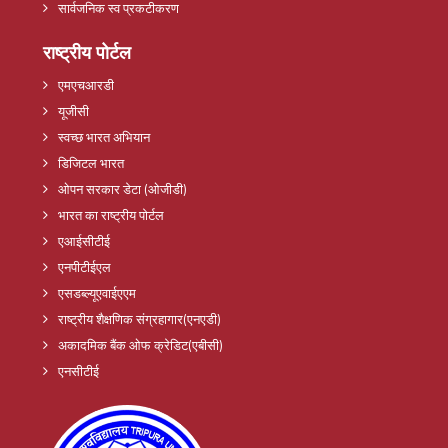
सार्वजनिक स्व प्रकटीकरण
राष्ट्रीय पोर्टल
एमएचआरडी
यूजीसी
स्वच्छ भारत अभियान
डिजिटल भारत
ओपन सरकार डेटा (ओजीडी)
भारत का राष्ट्रीय पोर्टल
एआईसीटीई
एनपीटीईएल
एसडब्ल्यूएवाईएएम
राष्ट्रीय शैक्षणिक संग्रहागार(एनएडी)
अकादमिक बैंक ओफ क्रेडिट(एबीसी)
एनसीटीई