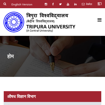
co_present
वेबमेल
English Version
होम
औषध विज्ञान विभाग