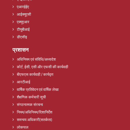
एआरईईए
आईक्यूएसी
एक्यूएआर
टीयूबीआई
डीएसीइ
प्रशासन
अधिनियम एवं संविधि/अध्यादेश
कोर्ट, ईसी, एसी और एफसी की कार्यवाही
बीएफएस कार्यवाही / कार्यवृत्त
आरटीआई
वार्षिक प्रतिवेदन एवं वार्षिक लेखा
शैक्षणिक कर्मचारी सूची
संगठनात्मक संरचना
नियम/अधिनियम/दिशानिर्देश
समन्वय अधिकारी(सतर्कता)
लोकपाल