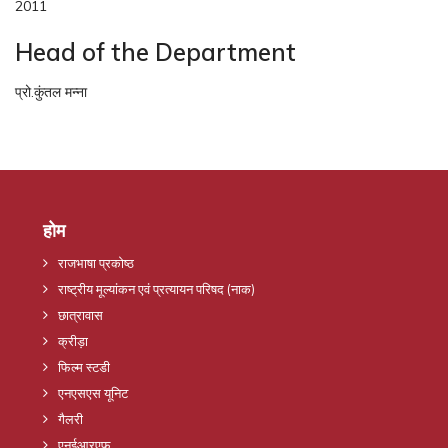
2011
Head of the Department
प्रो.कुंतल मन्ना
होम
राजभाषा प्रकोष्ठ
राष्ट्रीय मूल्यांकन एवं प्रत्यायन परिषद (नाक)
छात्रावास
क्रीड़ा
फिल्म स्टडी
एनएसएस यूनिट
गैलरी
एनईआरएफ