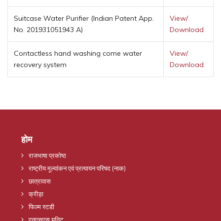
Suitcase Water Purifier (Indian Patent App.
View/
No. 201931051943 A)
Download
Contactless hand washing come water
View/
recovery system
Download
होम
राजभाषा प्रकोष्ठ
राष्ट्रीय मूल्यांकन एवं प्रत्यायन परिषद (नाक)
छात्रावास
क्रीड़ा
फिल्म स्टडी
एनएसएस यूनिट