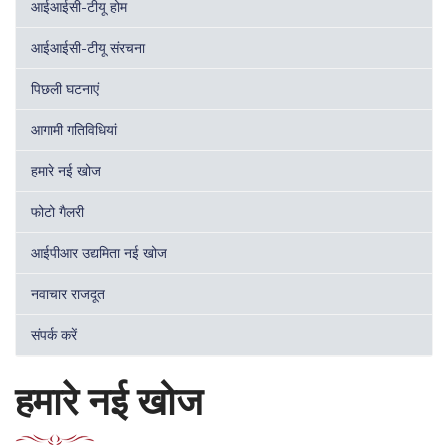
आईआईसी-टीयू होम
आईआईसी-टीयू संरचना
पिछली घटनाएं
आगामी गतिविधियां
हमारे नई खोज
फोटो गैलरी
आईपीआर उद्यमिता नई खोज
नवाचार राजदूत
संपर्क करें
हमारे नई खोज