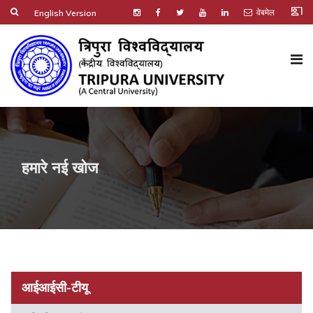
co_present
वेबमेल
English Version
हमारे नई खोज
आईआईसी-टीयू