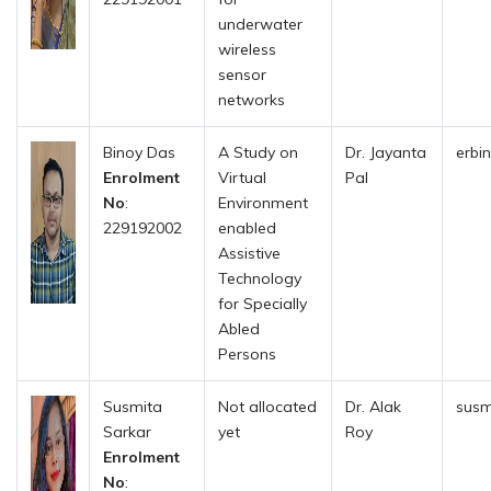
underwater
wireless
sensor
networks
Binoy Das
A Study on
Dr. Jayanta
erbin
Enrolment
Virtual
Pal
No
:
Environment
229192002
enabled
Assistive
Technology
for Specially
Abled
Persons
Susmita
Not allocated
Dr. Alak
susm
Sarkar
yet
Roy
Enrolment
No
: