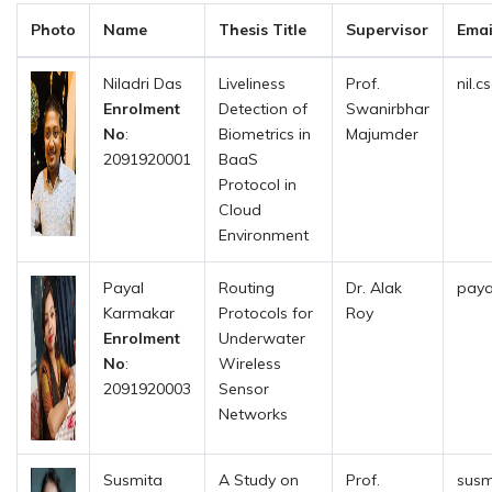
Photo
Name
Thesis Title
Supervisor
Emai
Niladri Das
Liveliness
Prof.
nil.
Enrolment
Detection of
Swanirbhar
No
:
Biometrics in
Majumder
2091920001
BaaS
Protocol in
Cloud
Environment
Payal
Routing
Dr. Alak
payal
Karmakar
Protocols for
Roy
Enrolment
Underwater
No
:
Wireless
2091920003
Sensor
Networks
Susmita
A Study on
Prof.
susm