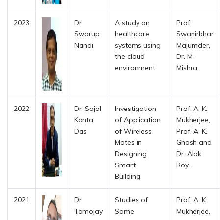
2023
Dr.
A study on
Prof.
Swarup
healthcare
Swanirbhar
Nandi
systems using
Majumder,
the cloud
Dr. M.
environment
Mishra
2022
Dr. Sajal
Investigation
Prof. A. K.
Kanta
of Application
Mukherjee,
Das
of Wireless
Prof. A. K.
Motes in
Ghosh and
Designing
Dr. Alak
Smart
Roy.
Building.
2021
Dr.
Studies of
Prof. A. K.
Tamojay
Some
Mukherjee,