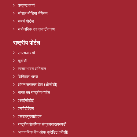
उत्कृष्ट कार्य
सोशल मीडिया चैंपियन
समर्थ पोर्टल
सार्वजनिक स्व प्रकटीकरण
राष्ट्रीय पोर्टल
एमएचआरडी
यूजीसी
स्वच्छ भारत अभियान
डिजिटल भारत
ओपन सरकार डेटा (ओजीडी)
भारत का राष्ट्रीय पोर्टल
एआईसीटीई
एनपीटीईएल
एसडब्ल्यूएवाईएएम
राष्ट्रीय शैक्षणिक संग्रहागार(एनएडी)
अकादमिक बैंक ओफ क्रेडिट(एबीसी)