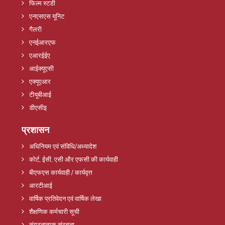
फिल्म स्टडी
एनएसएस यूनिट
गैलरी
एनईआरएफ
एआरईईए
आईक्यूएसी
एक्यूएआर
टीयूबीआई
डीएसीइ
प्रशासन
अधिनियम एवं संविधि/अध्यादेश
कोर्ट, ईसी, एसी और एफसी की कार्यवाही
बीएफएस कार्यवाही / कार्यवृत्त
आरटीआई
वार्षिक प्रतिवेदन एवं वार्षिक लेखा
शैक्षणिक कर्मचारी सूची
संगठनात्मक संरचना