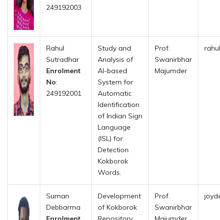
249192003
Rahul
Study and
Prof.
rahu
Sutradhar
Analysis of
Swanirbhar
Enrolment
AI-based
Majumder
No
:
System for
249192001
Automatic
Identification
of Indian Sign
Language
(ISL) for
Detection
Kokborok
Words.
Suman
Development
Prof.
joyd
Debbarma
of Kokborok
Swanirbhar
Enrolment
Repository
Majumder