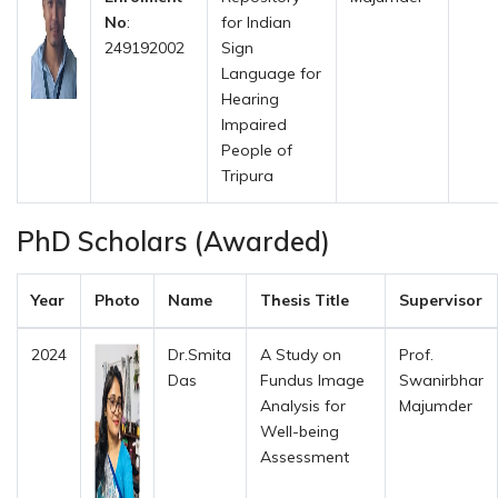
No
:
for Indian
249192002
Sign
Language for
Hearing
Impaired
People of
Tripura
PhD Scholars (Awarded)
Year
Photo
Name
Thesis Title
Supervisor
2024
Dr.Smita
A Study on
Prof.
Das
Fundus Image
Swanirbhar
Analysis for
Majumder
Well-being
Assessment