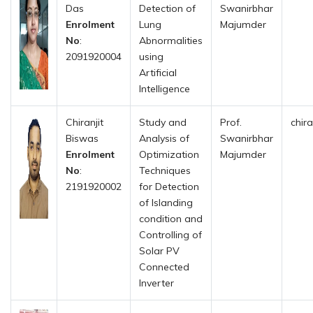
Das
Detection of
Swanirbhar
Enrolment
Lung
Majumder
No
:
Abnormalities
2091920004
using
Artificial
Intelligence
Chiranjit
Study and
Prof.
chir
Biswas
Analysis of
Swanirbhar
Enrolment
Optimization
Majumder
No
:
Techniques
2191920002
for Detection
of Islanding
condition and
Controlling of
Solar PV
Connected
Inverter