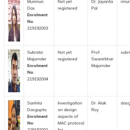
Munmun
Not yet
Dr. Jayanta
rmun
Das
registered
Pal
Enrolment
No
:
219192003
Subrata
Not yet
Prof.
subr
Majumder
registered
Swanirbhar
Enrolment
Majumder
No
:
219192004
Sanhita
Investigation
Dr. Alak
dasg
Dasgupta
on design
Roy
Enrolment
aspects of
No
:
MAC protocol
229192001
for