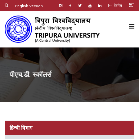
co_present
वेबमेल
English Version
पीएच.डी. स्कॉलर्स
हिन्दी विभाग