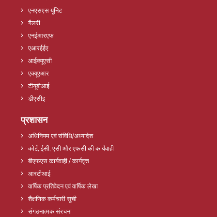
एनएसएस यूनिट
गैलरी
एनईआरएफ
एआरईईए
आईक्यूएसी
एक्यूएआर
टीयूबीआई
डीएसीइ
प्रशासन
अधिनियम एवं संविधि/अध्यादेश
कोर्ट, ईसी, एसी और एफसी की कार्यवाही
बीएफएस कार्यवाही / कार्यवृत्त
आरटीआई
वार्षिक प्रतिवेदन एवं वार्षिक लेखा
शैक्षणिक कर्मचारी सूची
संगठनात्मक संरचना