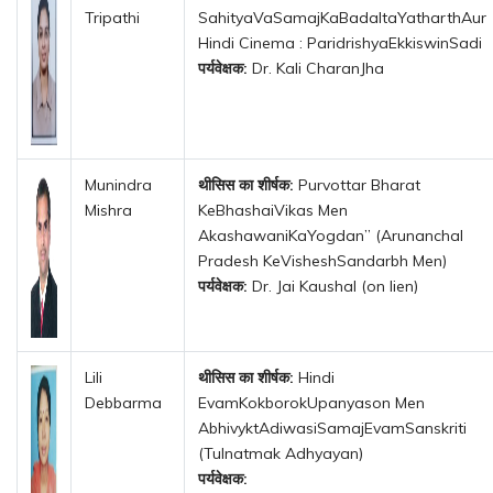
Tripathi
SahityaVaSamajKaBadaltaYatharthAur
Hindi Cinema : ParidrishyaEkkiswinSadi
पर्यवेक्षक:
Dr. Kali CharanJha
Munindra
थीसिस का शीर्षक:
Purvottar Bharat
Mishra
KeBhashaiVikas Men
AkashawaniKaYogdan” (Arunanchal
Pradesh KeVisheshSandarbh Men)
पर्यवेक्षक:
Dr. Jai Kaushal (on lien)
Lili
थीसिस का शीर्षक:
Hindi
Debbarma
EvamKokborokUpanyason Men
AbhivyktAdiwasiSamajEvamSanskriti
(Tulnatmak Adhyayan)
पर्यवेक्षक: