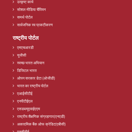
उत्कृष्ट कार्य
सोशल मीडिया चैंपियन
समर्थ पोर्टल
सार्वजनिक स्व प्रकटीकरण
राष्ट्रीय पोर्टल
एमएचआरडी
यूजीसी
स्वच्छ भारत अभियान
डिजिटल भारत
ओपन सरकार डेटा (ओजीडी)
भारत का राष्ट्रीय पोर्टल
एआईसीटीई
एनपीटीईएल
एसडब्ल्यूएवाईएएम
राष्ट्रीय शैक्षणिक संग्रहागार(एनएडी)
अकादमिक बैंक ओफ क्रेडिट(एबीसी)
एनसीटीई