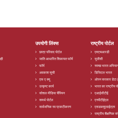
उपयोगी लिंक्स
राष्ट्रीय पोर्टल
छात्र परिवाद पोर्टल
एमएचआरडी
ाही
जाति आधारित शिकायत फॉर्म
यूजीसी
फॉर्म
स्वच्छ भारत अभिया
अवकाश सूची
डिजिटल भारत
एफ ए क्यू
ओपन सरकार डेटा 
उत्कृष्ट कार्य
भारत का राष्ट्रीय पो
सोशल मीडिया चैंपियन
एआईसीटीई
समर्थ पोर्टल
एनपीटीईएल
सार्वजनिक स्व प्रकटीकरण
एसडब्ल्यूएवाईएएम
राष्ट्रीय शैक्षणिक 