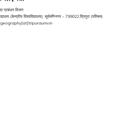
दा प्रबंधन विभाग
विद्यालय (केन्द्रीय विश्वविद्यालय), सूर्यमणिनगर – 799022,त्रिपुरा (पश्चिम)
_geography[at]tripurauniv.in