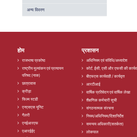
अन्य विवरण
होम
प्रशासन
राजभाषा प्रकोष्ठ
अधिनियम एवं संविधि/अध्यादेश
राष्ट्रीय मूल्यांकन एवं प्रत्यायन
कोर्ट, ईसी, एसी और एफसी की कार्यव
परिषद (नाक)
बीएफएस कार्यवाही / कार्यवृत्त
छात्रावास
आरटीआई
क्रीड़ा
वार्षिक प्रतिवेदन एवं वार्षिक लेखा
फिल्म स्टडी
शैक्षणिक कर्मचारी सूची
एनएसएस यूनिट
संगठनात्मक संरचना
गैलरी
नियम/अधिनियम/दिशानिर्देश
एनईआरएफ
समन्वय अधिकारी(सतर्कता)
एआरईईए
लोकपाल