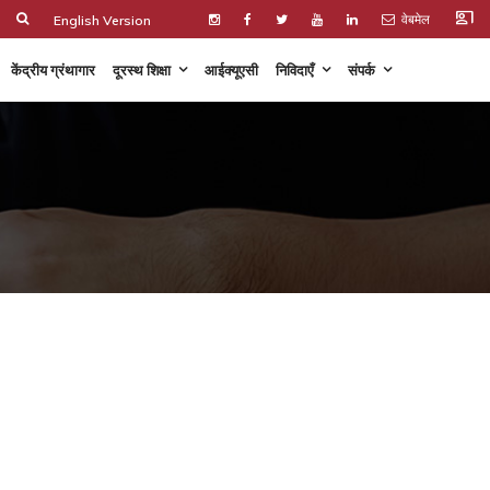
co_present
वेबमेल
English Version
केंद्रीय ग्रंथागार
दूरस्थ शिक्षा
आईक्यूएसी
निविदाएँ
संपर्क