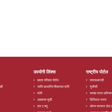
उपयोगी लिंक्स
राष्ट्रीय पोर्टल
छात्र परिवाद पोर्टल
एमएचआरडी
ाही
जाति आधारित शिकायत फॉर्म
यूजीसी
फॉर्म
स्वच्छ भारत अभिया
अवकाश सूची
डिजिटल भारत
एफ ए क्यू
ओपन सरकार डेटा 