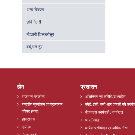
अन्य विवरण
छवि गैलरी
मंदतारी डिस्क्लोसूर
वर्चुअल टूर
होम
प्रशासन
राजभाषा प्रकोष्ठ
अधिनियम एवं संविधि/अध्यादेश
राष्ट्रीय मूल्यांकन एवं प्रत्यायन
कोर्ट, ईसी, एसी और एफसी की कार्यव
परिषद (नाक)
बीएफएस कार्यवाही / कार्यवृत्त
छात्रावास
आरटीआई
क्रीड़ा
वार्षिक प्रतिवेदन एवं वार्षिक लेखा
फिल्म स्टडी