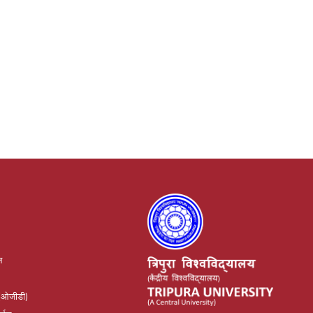
न
(ओजीडी)