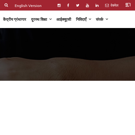
co_present
वेबमेल
English Version
केंद्रीय ग्रंथागार
दूरस्थ शिक्षा
आईक्यूएसी
निविदाएँ
संपर्क