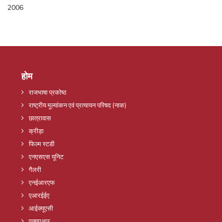
2006
होम
राजभाषा प्रकोष्ठ
राष्ट्रीय मूल्यांकन एवं प्रत्यायन परिषद (नाक)
छात्रावास
क्रीड़ा
फिल्म स्टडी
एनएसएस यूनिट
गैलरी
एनईआरएफ
एआरईईए
आईक्यूएसी
एक्यूएआर