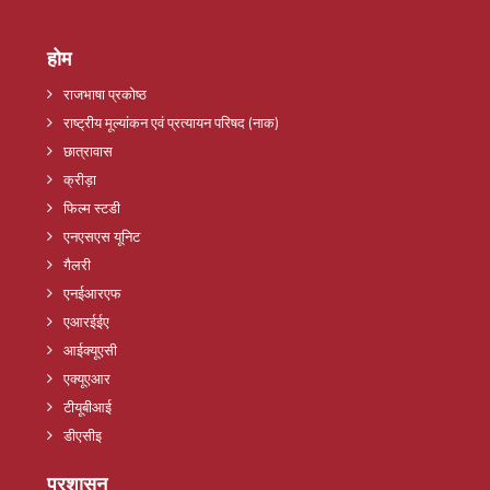
होम
राजभाषा प्रकोष्ठ
राष्ट्रीय मूल्यांकन एवं प्रत्यायन परिषद (नाक)
छात्रावास
क्रीड़ा
फिल्म स्टडी
एनएसएस यूनिट
गैलरी
एनईआरएफ
एआरईईए
आईक्यूएसी
एक्यूएआर
टीयूबीआई
डीएसीइ
प्रशासन