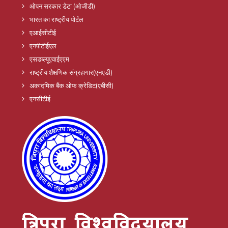
ओपन सरकार डेटा (ओजीडी)
भारत का राष्ट्रीय पोर्टल
एआईसीटीई
एनपीटीईएल
एसडब्ल्यूएवाईएएम
राष्ट्रीय शैक्षणिक संग्रहागार(एनएडी)
अकादमिक बैंक ओफ क्रेडिट(एबीसी)
एनसीटीई