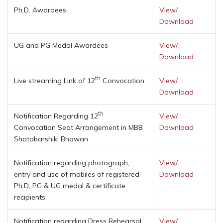
Ph.D. Awardees
View/
Download
UG and PG Medal Awardees
View/
Download
th
Live streaming Link of 12
Convocation
View/
Download
th
Notification Regarding 12
View/
Convocation Seat Arrangement in MBB
Download
Shatabarshiki Bhawan
Notification regarding photograph,
View/
entry and use of mobiles of registered
Download
Ph.D, PG & UG medal & certificate
recipients
Notification regarding Dress Rehearsal
View/