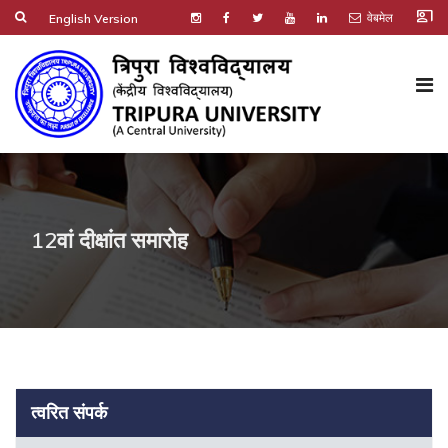
co_present
वेबमेल
English Version
12वां दीक्षांत समारोह
त्वरित संपर्क