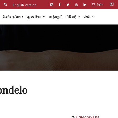
co_present
वेबमेल
English Version
केंद्रीय ग्रंथागार
दूरस्थ शिक्षा
आईक्यूएसी
निविदाएँ
संपर्क
Mondelo
Category List