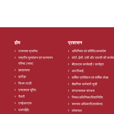
होम
प्रशासन
राजभाषा प्रकोष्ठ
अधिनियम एवं संविधि/अध्यादेश
राष्ट्रीय मूल्यांकन एवं प्रत्यायन
कोर्ट, ईसी, एसी और एफसी की कार्यव
परिषद (नाक)
बीएफएस कार्यवाही / कार्यवृत्त
छात्रावास
आरटीआई
क्रीड़ा
वार्षिक प्रतिवेदन एवं वार्षिक लेखा
फिल्म स्टडी
शैक्षणिक कर्मचारी सूची
एनएसएस यूनिट
संगठनात्मक संरचना
गैलरी
नियम/अधिनियम/दिशानिर्देश
एनईआरएफ
समन्वय अधिकारी(सतर्कता)
एआरईईए
लोकपाल