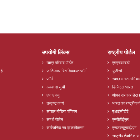
उपयोगी लिंक्स
राष्ट्रीय पोर्टल
छात्र परिवाद पोर्टल
एमएचआरडी
ाही
जाति आधारित शिकायत फॉर्म
यूजीसी
फॉर्म
स्वच्छ भारत अभिया
अवकाश सूची
डिजिटल भारत
एफ ए क्यू
ओपन सरकार डेटा 
उत्कृष्ट कार्य
भारत का राष्ट्रीय पो
सोशल मीडिया चैंपियन
एआईसीटीई
समर्थ पोर्टल
एनपीटीईएल
सार्वजनिक स्व प्रकटीकरण
एसडब्ल्यूएवाईएएम
राष्ट्रीय शैक्षणिक 